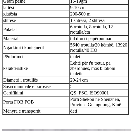
Gram peshë
15-19gm
lartësi
9-10 cm
gjatësia
200-500 m
shtresë
1 shtresa, 2 shtresa
6 rrotulla, 8 rrotulla, 12
Paketat
rrotulla/ctn
Materiali
tul druri i papërpunuar
5640 rrotulla/20 këmbë, 13920
Ngarkimi i kontejnerit
rrotulla/40 HQ
Përdorimet
tualet
Lehtë për t'u tretur, pa
karakteristike
zbardhues, mos bllokoni
tualetin
Diametri i rrotullës
20-24 cm
Sasia minimale e porosisë
5
Certifikimi
QS, FSC, ISO90001
Porti Shekou në Shenzhen,
Porta FOB FOB
Provinca Guangdong, Kinë
Mënyra e transportit
deti