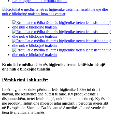
Letër higjienike me rrotulla Jumbo
Rrotullat e mëdha të letrës higjienike treten lehtësisht në ujë
dhe nuk e bllokojnë tualetin
Përshkrimi i shkurtër:
Letër higjienike duke përdorur letër higjienike 100% tul druri
natyral, me rezistencë dhe butësi të mirë. Ky produkt është i
disponueshëm, tretet lehtë në ujë, nuk bllokon tualetin etj. Ky është
një produkt i sigurt dhe miqësor ndaj mjedisit, i përdorur gjerësisht
në Evropë dhe Shtetet e Bashkuara të Amerikës dhe në vende të
tjera të zhvilluara të banjës.