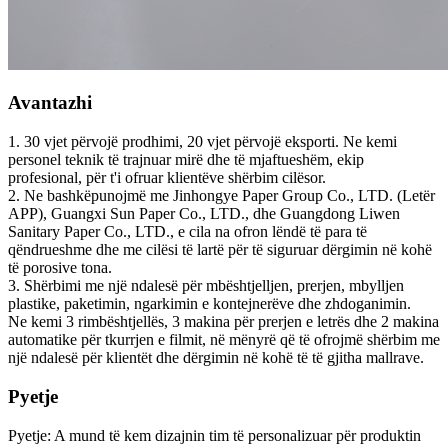
Avantazhi
1. 30 vjet përvojë prodhimi, 20 vjet përvojë eksporti. Ne kemi
personel teknik të trajnuar mirë dhe të mjaftueshëm, ekip
profesional, për t'i ofruar klientëve shërbim cilësor.
2. Ne bashkëpunojmë me Jinhongye Paper Group Co., LTD. (Letër
APP), Guangxi Sun Paper Co., LTD., dhe Guangdong Liwen
Sanitary Paper Co., LTD., e cila na ofron lëndë të para të
qëndrueshme dhe me cilësi të lartë për të siguruar dërgimin në kohë
të porosive tona.
3. Shërbimi me një ndalesë për mbështjelljen, prerjen, mbylljen
plastike, paketimin, ngarkimin e kontejnerëve dhe zhdoganimin.
Ne kemi 3 rimbështjellës, 3 makina për prerjen e letrës dhe 2 makina
automatike për tkurrjen e filmit, në mënyrë që të ofrojmë shërbim me
një ndalesë për klientët dhe dërgimin në kohë të të gjitha mallrave.
Pyetje
Pyetje: A mund të kem dizajnin tim të personalizuar për produktin