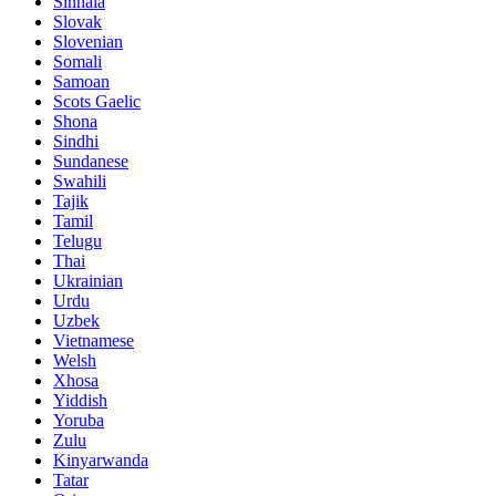
Sinhala
Slovak
Slovenian
Somali
Samoan
Scots Gaelic
Shona
Sindhi
Sundanese
Swahili
Tajik
Tamil
Telugu
Thai
Ukrainian
Urdu
Uzbek
Vietnamese
Welsh
Xhosa
Yiddish
Yoruba
Zulu
Kinyarwanda
Tatar