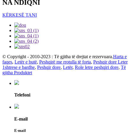
NA NDIQNI
KËRKESË TANI
© Copyright - 2010-2023 : Të gjitha të drejtat e rezervuara.
Harta e
faqes
,
Letër e butë
,
Peshqirë me rrotulla të forta
,
Peshqir dore Leter
1shtrese e bardhe
,
Peshqir dore
,
Letër
,
Role letre peshqiri dore
,
Të
gjitha Produktet
Telefoni
E-mail
E-mail