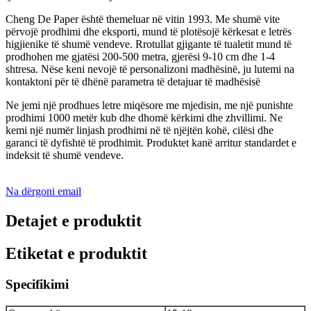
Cheng De Paper është themeluar në vitin 1993. Me shumë vite
përvojë prodhimi dhe eksporti, mund të plotësojë kërkesat e letrës
higjienike të shumë vendeve. Rrotullat gjigante të tualetit mund të
prodhohen me gjatësi 200-500 metra, gjerësi 9-10 cm dhe 1-4
shtresa. Nëse keni nevojë të personalizoni madhësinë, ju lutemi na
kontaktoni për të dhënë parametra të detajuar të madhësisë
Ne jemi një prodhues letre miqësore me mjedisin, me një punishte
prodhimi 1000 metër kub dhe dhomë kërkimi dhe zhvillimi. Ne
kemi një numër linjash prodhimi në të njëjtën kohë, cilësi dhe
garanci të dyfishtë të prodhimit. Produktet kanë arritur standardet e
indeksit të shumë vendeve.
Na dërgoni email
Detajet e produktit
Etiketat e produktit
Specifikimi