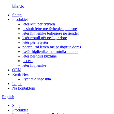
Shtëpi
Produktet
letër kuti për fytyrën
peshqir letre me tërheqje qendrore
letër higjienike tërheqëse në qendër
letër rrotull për peshqir dore
letër për fytyrën
ndërthurni letrën me peshqir të dorës
Letër higjienike me rrotulla Jumbo
letër peshqiri kuzhine
peceta
letër higjienike
OEM
Rreth Nesh
Pyetjet e shpeshta
Lajme
Na kontaktoni
English
Shtëpi
Produktet