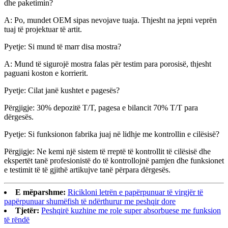
dhe paketimin?
A: Po, mundet OEM sipas nevojave tuaja. Thjesht na jepni veprën
tuaj të projektuar të artit.
Pyetje: Si mund të marr disa mostra?
A: Mund të sigurojë mostra falas për testim para porosisë, thjesht
paguani koston e korrierit.
Pyetje: Cilat janë kushtet e pagesës?
Përgjigje: 30% depozitë T/T, pagesa e bilancit 70% T/T para
dërgesës.
Pyetje: Si funksionon fabrika juaj në lidhje me kontrollin e cilësisë?
Përgjigje: Ne kemi një sistem të rreptë të kontrollit të cilësisë dhe
ekspertët tanë profesionistë do të kontrollojnë pamjen dhe funksionet
e testimit të të gjithë artikujve tanë përpara dërgesës.
E mëparshme:
Ricikloni letrën e papërpunuar të virgjër të
papërpunuar shumëfish të ndërthurur me peshqir dore
Tjetër:
Peshqirë kuzhine me role super absorbuese me funksion
të rëndë